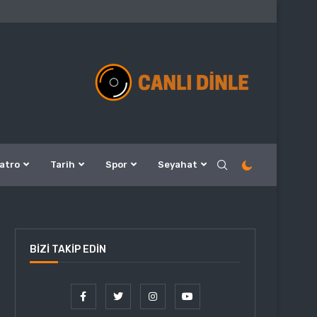
atro
Tarih
Spor
Seyahat
BIZI TAKIP EDIN