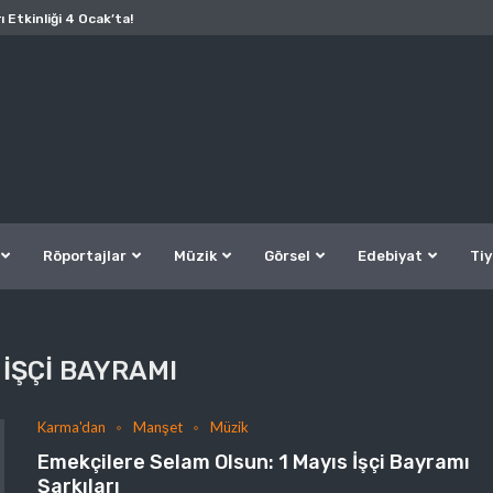
ı Etkinliği 4 Ocak’ta!
Röportajlar
Müzik
Görsel
Edebiyat
Tiy
 IŞÇI BAYRAMI
Karma'dan
Manşet
Müzik
Emekçilere Selam Olsun: 1 Mayıs İşçi Bayramı
Şarkıları