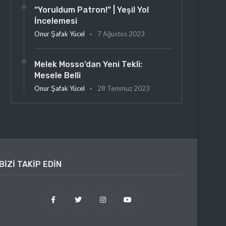
“Yoruldum Patron!” | Yeşil Yol
İncelemesi
Onur Şafak Yücel
7 Ağustos 2023
Melek Mosso’dan Yeni Tekli:
Mesele Belli
Onur Şafak Yücel
28 Temmuz 2023
BIZI TAKIP EDIN