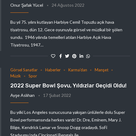
Onur Şafak Yücel
24 Ağustos 2022
Bu yıl 75. yılını kutlayan Harbiye Cemil Topuzlu açık hava
tiyatrosu, dün 12. Gece oyunuyla görsel ve müzikal bir şölen
sundu. 1946 yılında temelleri atılan Harbiye Açık Hava
Tiyatrosu, 1947…
Görsel Sanatlar
Haberler
Karma'dan
Manşet
Müzik
Spor
2022 Super Bowl Şovu, Yıldızlar Geçidi Oldu!
Ayşe Aslıhan
17 Şubat 2022
Bu yılki Los Angeles sunucusuna yakışan ünlülerle dolu Super
Bowl performansında herkes vardı! Dr. Dre, Eminem, Mary J.
Blige, Kendrick Lamar ve Snoop Dogg oradaydı. SoFi
Stadyumu’nda Cincinnati Bengals ile…