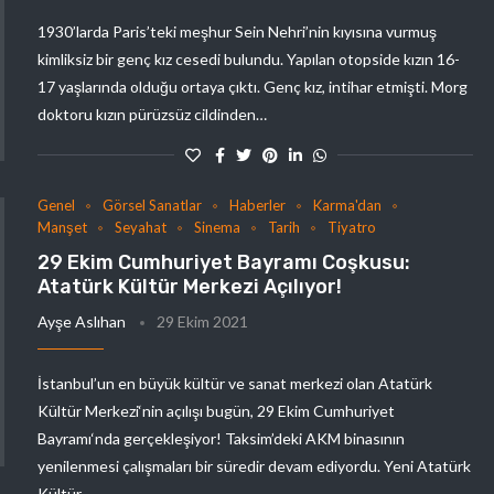
1930’larda Paris’teki meşhur Sein Nehri’nin kıyısına vurmuş
kimliksiz bir genç kız cesedi bulundu. Yapılan otopside kızın 16-
17 yaşlarında olduğu ortaya çıktı. Genç kız, intihar etmişti. Morg
doktoru kızın pürüzsüz cildinden…
Genel
Görsel Sanatlar
Haberler
Karma'dan
Manşet
Seyahat
Sinema
Tarih
Tiyatro
29 Ekim Cumhuriyet Bayramı Coşkusu:
Atatürk Kültür Merkezi Açılıyor!
Ayşe Aslıhan
29 Ekim 2021
İstanbul’un en büyük kültür ve sanat merkezi olan Atatürk
Kültür Merkezi‘nin açılışı bugün, 29 Ekim Cumhuriyet
Bayramı‘nda gerçekleşiyor! Taksim’deki AKM binasının
yenilenmesi çalışmaları bir süredir devam ediyordu. Yeni Atatürk
Kültür…