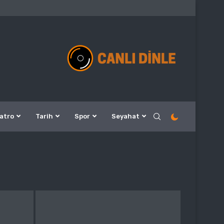
atro
Tarih
Spor
Seyahat