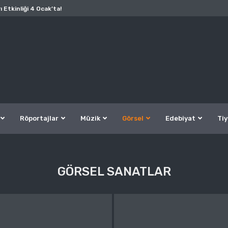
ı Etkinliği 4 Ocak’ta!
Röportajlar
Müzik
Görsel
Edebiyat
Tiy
GÖRSEL SANATLAR