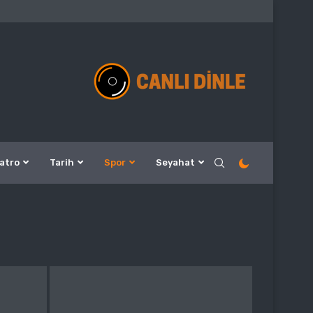
atro
Tarih
Spor
Seyahat