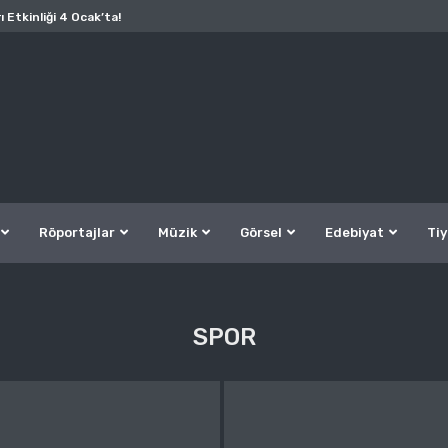
ı Etkinliği 4 Ocak’ta!
Röportajlar
Müzik
Görsel
Edebiyat
Tiy
SPOR