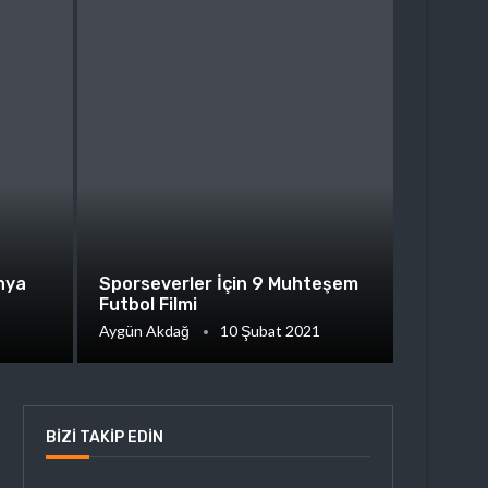
nya
Sporseverler İçin 9 Muhteşem
Futbol Filmi
Aygün Akdağ
10 Şubat 2021
BIZI TAKIP EDIN