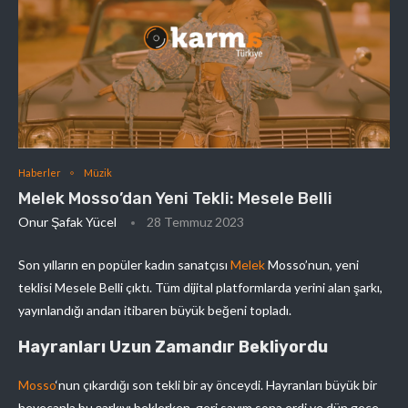
Haberler
Müzik
Melek Mosso’dan Yeni Tekli: Mesele Belli
Onur Şafak Yücel
28 Temmuz 2023
Son yılların en popüler kadın sanatçısı
Melek
Mosso’nun, yeni
teklisi Mesele Belli çıktı. Tüm dijital platformlarda yerini alan şarkı,
yayınlandığı andan itibaren büyük beğeni topladı.
Hayranları Uzun Zamandır Bekliyordu
Mosso
‘nun çıkardığı son tekli bir ay önceydi. Hayranları büyük bir
heyecanla bu şarkıyı beklerken, geri sayım sona erdi ve dün gece