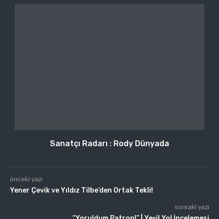
Sanatçı Radarı : Rody Dünyada
önceki yazı
Yener Çevik ve Yıldız Tilbe’den Ortak Tekli!
sonraki yazı
“Yoruldum Patron!” | Yeşil Yol İncelemesi