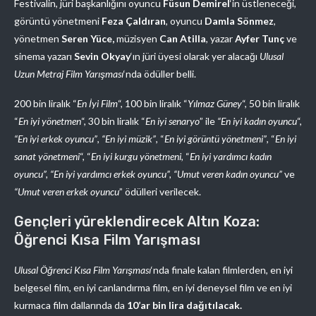
Festivalin, jüri başkanlığını oyuncu
Füsun Demirel
‘in üstleneceği,
görüntü yönetmeni
Feza Çaldıran
, oyuncu
Damla Sönmez
,
yönetmen
Seren Yüce,
müzisyen
Can Atilla
, yazar
Ayfer Tunç
ve
sinema yazarı
Sevin Okyay
‘ın jüri üyesi olarak yer alacağı
Ulusal
Uzun Metraj Film Yarışması
‘nda ödüller belli.
200 bin liralık “
En İyi Film
“, 100 bin liralık “
Yılmaz Güney
“, 50 bin liralık
“
En iyi yönetmen
“, 30 bin liralık “
En iyi senaryo
” ile
“En iyi kadın oyuncu
“,
“En iyi erkek oyuncu”
,
“En iyi müzik”
, “
En iyi görüntü yönetmeni”
, “
En iyi
sanat yönetmeni
“, “
En iyi kurgu yönetmeni
, “
En iyi yardımcı kadın
oyuncu”, “En iyi yardımcı erkek oyuncu”, “Umut veren kadın oyuncu”
ve
“Umut veren erkek oyuncu
” ödülleri verilecek.
Gençleri yüreklendirecek Altın Koza:
Öğrenci Kısa Film Yarışması
Ulusal Öğrenci Kısa Film Yarışması
‘nda finale kalan filmlerden, en iyi
belgesel film, en iyi canlandırma film, en iyi deneysel film ve en iyi
kurmaca film dallarında da
10’ar bin lira dağıtılacak.