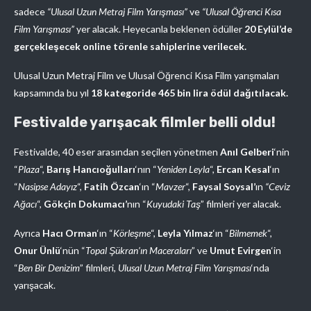
sadece
“Ulusal Uzun Metraj Film Yarışması”
ve
“Ulusal Öğrenci Kısa
Film Yarışması”
yer alacak. Heyecanla beklenen ödüller
20 Eylül’de
gerçekleşecek online törenle sahiplerine verilecek.
Ulusal Uzun Metraj Film ve Ulusal Öğrenci Kısa Film yarışmaları
kapsamında bu yıl
18 kategoride 465 bin lira ödül dağıtılacak.
Festivalde yarışacak filmler belli oldu!
Festivalde, 40 eser arasından seçilen yönetmen
Anıl Gelberi
‘nin
“
Plaza
“,
Barış Hancıoğulları
‘nın “
Yeniden Leyla
“,
Ercan Kesal
‘ın
“
Nasipse Adayız
“,
Fatih Özcan
‘ın “
Mavzer
“,
Faysal Soysal’
ın
“Ceviz
Ağacı
“,
Gökçin Dokumacı’
nın “
Kuyudaki Taş
” filmleri yer alacak.
Ayrıca
Hacı Orman
‘ın “
Körleşme
“,
Leyla Yılmaz
‘ın “
Bilmemek
“,
Onur Ünlü
‘nün “
Topal Şükran’ın Maceraları
” ve
Umut Evirgen
‘in
“
Ben Bir Denizim
” filmleri,
Ulusal Uzun Metraj Film Yarışması
‘nda
yarışacak.