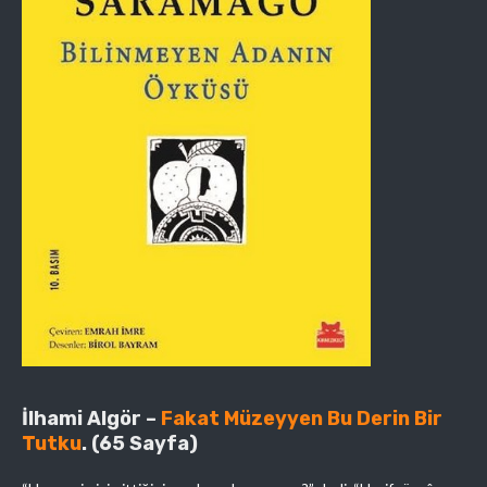
İlhami Algör –
Fakat Müzeyyen Bu Derin Bir
Tutku
. (65 Sayfa)