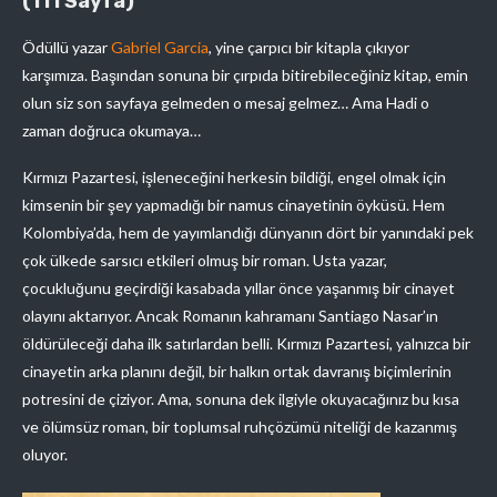
(111 Sayfa)
Ödüllü yazar
Gabriel Garcia
, yine çarpıcı bir kitapla çıkıyor
karşımıza. Başından sonuna bir çırpıda bitirebileceğiniz kitap, emin
olun siz son sayfaya gelmeden o mesaj gelmez… Ama Hadi o
zaman doğruca okumaya…
Kırmızı Pazartesi, işleneceğini herkesin bildiği, engel olmak için
kimsenin bir şey yapmadığı bir namus cinayetinin öyküsü. Hem
Kolombiya’da, hem de yayımlandığı dünyanın dört bir yanındaki pek
çok ülkede sarsıcı etkileri olmuş bir roman. Usta yazar,
çocukluğunu geçirdiği kasabada yıllar önce yaşanmış bir cinayet
olayını aktarıyor. Ancak Romanın kahramanı Santiago Nasar’ın
öldürüleceği daha ilk satırlardan belli. Kırmızı Pazartesi, yalnızca bir
cinayetin arka planını değil, bir halkın ortak davranış biçimlerinin
potresini de çiziyor. Ama, sonuna dek ilgiyle okuyacağınız bu kısa
ve ölümsüz roman, bir toplumsal ruhçözümü niteliği de kazanmış
oluyor.