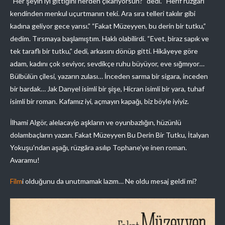
“Her şeyin iyi gittiğini nerden çıkarıyorsun?” dedi. “Herif rüzgârı
kendinden menkul uçurtmanın teki. Ara sıra telleri takılır gibi
kadına geliyor gece yarısı.” “Fakat Müzeyyen, bu derin bir tutku,”
dedim. Tırsmaya başlamıştım. Haklı olabilirdi. “Evet, biraz sapık ve
tek taraflı bir tutku,” dedi, arkasını dönüp gitti. Hikâyeye göre
adam, kadını çok seviyor, sevdikçe ruhu büyüyor, eve sığmıyor…
Bülbülün çilesi, yazarın zulası… İnceden sarma bir sigara, inceden
bir bardak… Jak Danyel isimli bir şişe, Hicran isimli bir yara, tuhaf
isimli bir roman. Kafamız iyi, açmayın kapağı, biz böyle iyiyiz.
İlhami Algör, alelacayip aşkların ve oyunbazlığın, hüzünlü
dolambaçların yazarı. Fakat Müzeyyen Bu Derin Bir Tutku, İtalyan
Yokuşu’ndan aşağı, rüzgâra asılıp Tophane’ye inen roman.
Avaramu!
Film
i olduğunu da unutmamak lazım… Ne oldu mesaj geldi mi?