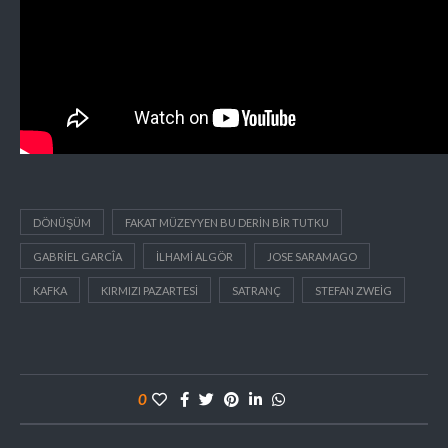
DÖNÜŞÜM
FAKAT MÜZEYYEN BU DERIN BIR TUTKU
GABRIEL GARCÎA
ILHAMI ALGÖR
JOSE SARAMAGO
KAFKA
KIRMIZI PAZARTESI
SATRANÇ
STEFAN ZWEIG
0