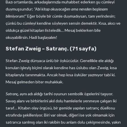
Bazı ortamlarda, arkadaşlarınızla muhabbet ederken şu cümleyi
duymuşsundur;
“Abi kitap okuyacağım ama nereden başlasam
bilmiyorum!”
Eğer böyle bir cümle duymadıysan, tam yerindesin;
çünkü bu cümleyi kendine söyleyen sensin demektir. Kısa, akıcı ve
oldukça güzel kitapları listeledik… Mesaj beklerken bile
okuyabilirsin. Hadi başlayalım!
Stefan Zweig – Satranç. (71 sayfa)
Stefan Zweig dünyaca ünlü bir öykücüdür. Genellikle ele aldığı
konuları işleyiş biçimi olarak kendine has üslubu olan Zweig, kısa
kitaplarıyla tanınmakta. Ancak hep kısa öyküler yazmıyor tabi ki.
Mesaj gelmeden biter muhakkak.
Satranç
, aynı adı aldığı tarihi oyunun sembolik ögelerini taşıyor.
Savaş alanı ve birbirlerini akıl dolu hamlelerle yenmeye çalışan iki
taraf… Kitabın olay örgüsü, bir gemide yapılan satranç düellosu
etrafında şekilleniyor. Biri var olmak, diğeri ise yok olmamak için
satranca sarılmış olan iki rakibin bu anlam dolu çekişmesinde, yakın