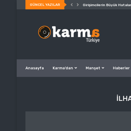
GÜNCEL YAZILAR
Girişimcilerin Büyük Hatalar
Anasayfa
Karma’dan
Manşet
Haberler
ILH