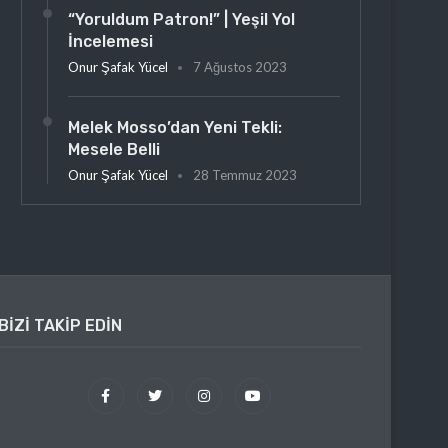
“Yoruldum Patron!” | Yeşil Yol
İncelemesi
Onur Şafak Yücel
7 Ağustos 2023
Melek Mosso’dan Yeni Tekli:
Mesele Belli
Onur Şafak Yücel
28 Temmuz 2023
BIZI TAKIP EDIN