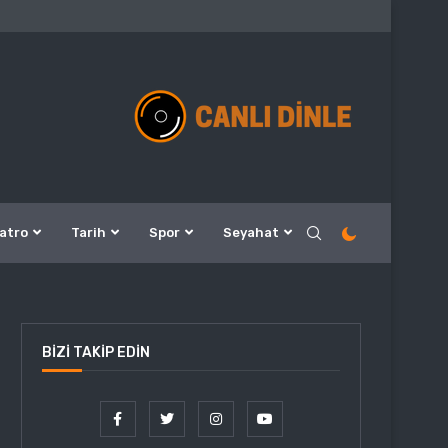
atro
Tarih
Spor
Seyahat
BIZI TAKIP EDIN