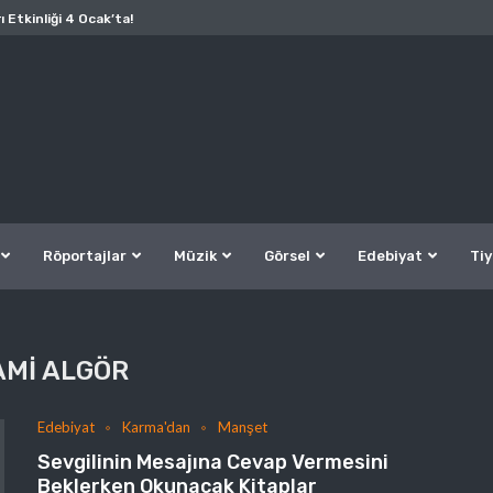
ı Etkinliği 4 Ocak’ta!
Röportajlar
Müzik
Görsel
Edebiyat
Tiy
AMI ALGÖR
Edebiyat
Karma'dan
Manşet
Sevgilinin Mesajına Cevap Vermesini
Beklerken Okunacak Kitaplar