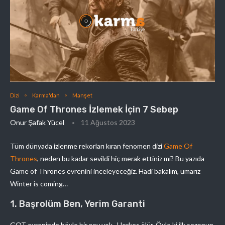
Dizi
Karma'dan
Manşet
Game Of Thrones İzlemek İçin 7 Sebep
Onur Şafak Yücel
11 Ağustos 2023
Tüm dünyada izlenme rekorları kıran fenomen dizi
Game Of
Thrones
, neden bu kadar sevildi hiç merak ettiniz mi? Bu yazıda
Game of Thrones evrenini inceleyeceğiz. Hadi bakalım, umarız
Winter is coming…
1. Başrolüm Ben, Yerim Garanti
GOT evreninde böyle bir şey yok. Herkes ölür. Öyle ki ilk sezonun