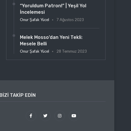
“Yoruldum Patron!” | Yeşil Yol
İncelemesi
Onur Şafak Yücel
7 Ağustos 2023
Melek Mosso’dan Yeni Tekli:
Mesele Belli
Onur Şafak Yücel
28 Temmuz 2023
BIZI TAKIP EDIN