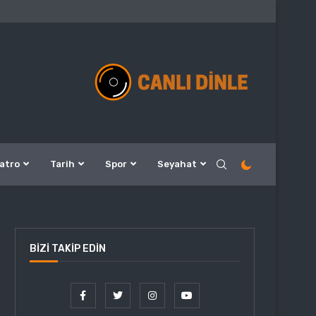
atro
Tarih
Spor
Seyahat
BIZI TAKIP EDIN