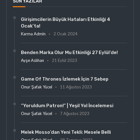
SON YAZILAR
Girişimcilerin Büyük Hataları Etkinliği 4
Ocak’ta!
Karma Admin
2 Ocak 2024
Benden Marka Olur Mu Etkinliği 27 Eylül’de!
Ayşe Aslıhan
21 Eylül 2023
Game Of Thrones İzlemek İçin 7 Sebep
Onur Şafak Yücel
11 Ağustos 2023
“Yoruldum Patron!” | Yeşil Yol İncelemesi
Onur Şafak Yücel
7 Ağustos 2023
Melek Mosso’dan Yeni Tekli: Mesele Belli
Onur Şafak Yücel
28 Temmuz 2023