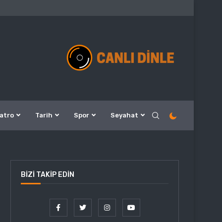
atro
Tarih
Spor
Seyahat
BIZI TAKIP EDIN