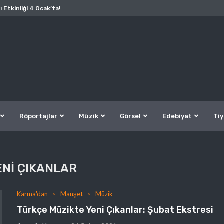
ı Etkinliği 4 Ocak’ta!
Röportajlar
Müzik
Görsel
Edebiyat
Tiy
ENI ÇIKANLAR
Karma'dan
Manşet
Müzik
Türkçe Müzikte Yeni Çıkanlar: Şubat Ekstresi