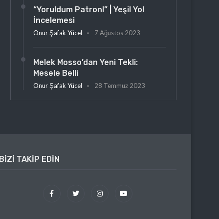
“Yoruldum Patron!” | Yeşil Yol
İncelemesi
Onur Şafak Yücel
7 Ağustos 2023
Melek Mosso’dan Yeni Tekli:
Mesele Belli
Onur Şafak Yücel
28 Temmuz 2023
BIZI TAKIP EDIN