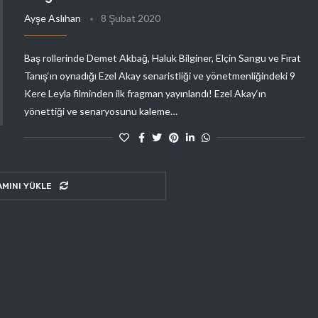
Ayşe Aslıhan
8 Şubat 2020
Baş rollerinde Demet Akbağ, Haluk Bilginer, Elçin Sangu ve Fırat
Tanış‘ın oynadığı Ezel Akay senaristliği ve yönetmenliğindeki 9
Kere Leyla filminden ilk fragman yayınlandı! Ezel Akay‘ın
yönettiği ve senaryosunu kaleme…
AMINI YÜKLE