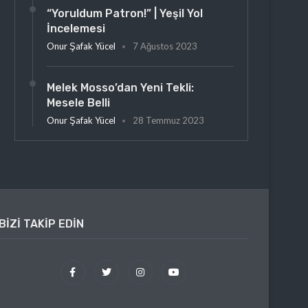
“Yoruldum Patron!” | Yeşil Yol
İncelemesi
Onur Şafak Yücel
7 Ağustos 2023
Melek Mosso’dan Yeni Tekli:
Mesele Belli
Onur Şafak Yücel
28 Temmuz 2023
BIZI TAKIP EDIN