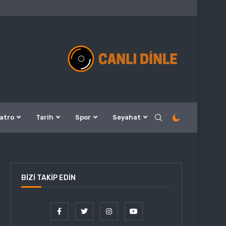
atro
Tarih
Spor
Seyahat
BIZI TAKIP EDIN