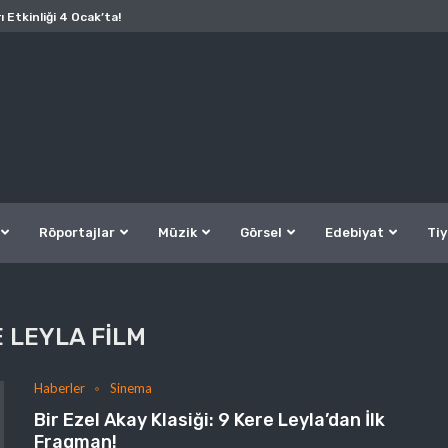
ı Etkinliği 4 Ocak’ta!
Röportajlar
Müzik
Görsel
Edebiyat
Tiy
E LEYLA FILM
Haberler
Sinema
Bir Ezel Akay Klasiği: 9 Kere Leyla’dan İlk
Fragman!