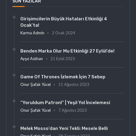
SON YAZILAR
Girişimcilerin Büyük Hataları Etkinliği 4
Ocak’ta!
Karma Admin
2 Ocak 2024
Benden Marka Olur Mu Etkinliği 27 Eylül’de!
Ayşe Aslıhan
21 Eylül 2023
Game Of Thrones İzlemek İçin 7 Sebep
Onur Şafak Yücel
11 Ağustos 2023
“Yoruldum Patron!” | Yeşil Yol İncelemesi
Onur Şafak Yücel
7 Ağustos 2023
Melek Mosso’dan Yeni Tekli: Mesele Belli
Onur Şafak Yücel
28 Temmuz 2023