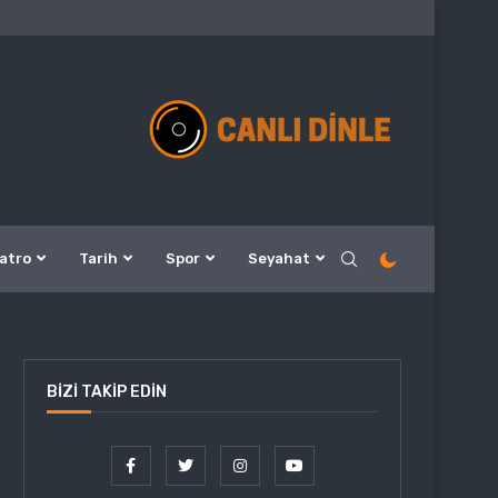
atro
Tarih
Spor
Seyahat
BIZI TAKIP EDIN