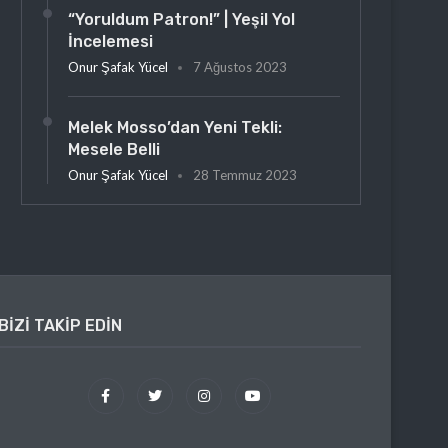
“Yoruldum Patron!” | Yeşil Yol
İncelemesi
Onur Şafak Yücel
7 Ağustos 2023
Melek Mosso’dan Yeni Tekli:
Mesele Belli
Onur Şafak Yücel
28 Temmuz 2023
BIZI TAKIP EDIN