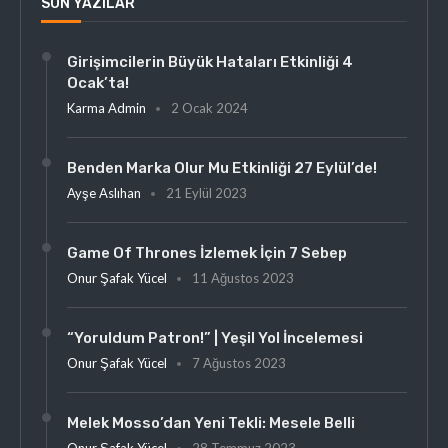
SON YAZILAR
Girişimcilerin Büyük Hataları Etkinliği 4
Ocak’ta!
Karma Admin
2 Ocak 2024
Benden Marka Olur Mu Etkinliği 27 Eylül’de!
Ayşe Aslıhan
21 Eylül 2023
Game Of Thrones İzlemek İçin 7 Sebep
Onur Şafak Yücel
11 Ağustos 2023
“Yoruldum Patron!” | Yeşil Yol İncelemesi
Onur Şafak Yücel
7 Ağustos 2023
Melek Mosso’dan Yeni Tekli: Mesele Belli
Onur Şafak Yücel
28 Temmuz 2023