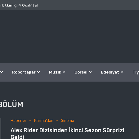
ı Etkinliği 4 Ocak’ta!
Röportajlar
Müzik
Görsel
Edebiyat
Tiy
BÖLÜM
Haberler
Karma'dan
Sinema
Alex Rider Dizisinden İkinci Sezon Sürprizi
Geldi