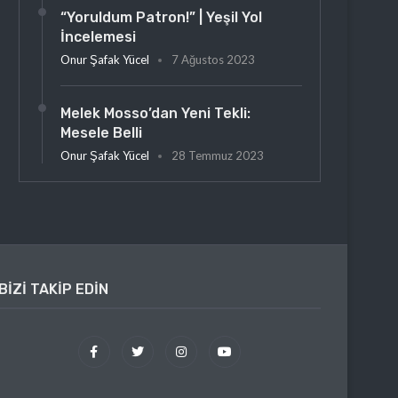
“Yoruldum Patron!” | Yeşil Yol
İncelemesi
Onur Şafak Yücel
7 Ağustos 2023
Melek Mosso’dan Yeni Tekli:
Mesele Belli
Onur Şafak Yücel
28 Temmuz 2023
BIZI TAKIP EDIN