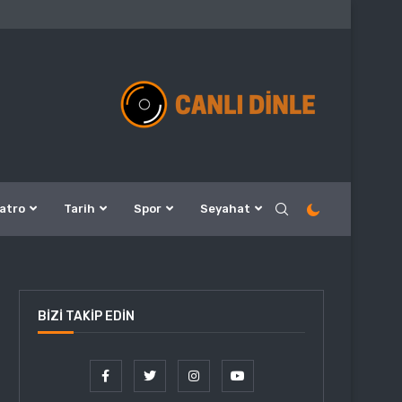
atro
Tarih
Spor
Seyahat
BIZI TAKIP EDIN