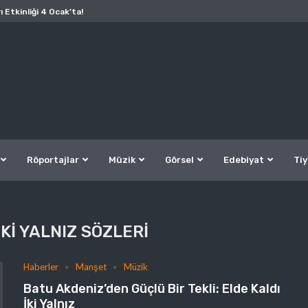
ı Etkinliği 4 Ocak’ta!
Röportajlar
Müzik
Görsel
Edebiyat
Tiy
IKI YALNIZ SÖZLERI
Haberler
Manşet
Müzik
Batu Akdeniz’den Güçlü Bir Tekli: Elde Kaldı
İki Yalnız