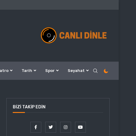
atro
Tarih
Spor
Seyahat
BIZI TAKIP EDIN