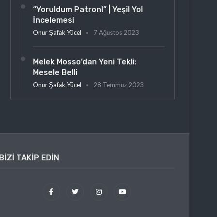
“Yoruldum Patron!” | Yeşil Yol
İncelemesi
Onur Şafak Yücel
7 Ağustos 2023
Melek Mosso’dan Yeni Tekli:
Mesele Belli
Onur Şafak Yücel
28 Temmuz 2023
BIZI TAKIP EDIN