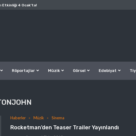
ı Etkinliği 4 Ocak’ta!
Röportajlar
Müzik
Görsel
Edebiyat
Tiy
TONJOHN
Haberler
Müzik
Sinema
Rocketman’den Teaser Trailer Yayınlandı