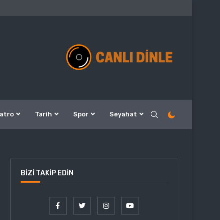
atro
Tarih
Spor
Seyahat
BIZI TAKIP EDIN