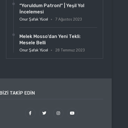
“Yoruldum Patron!” | Yeşil Yol
İncelemesi
Onur Şafak Yücel
7 Ağustos 2023
Melek Mosso’dan Yeni Tekli:
Mesele Belli
Onur Şafak Yücel
28 Temmuz 2023
BIZI TAKIP EDIN