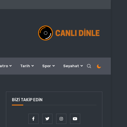
atro
Tarih
Spor
Seyahat
BIZI TAKIP EDIN