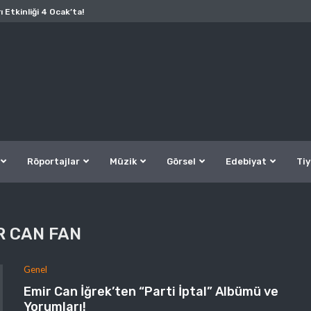
ı Etkinliği 4 Ocak’ta!
Röportajlar
Müzik
Görsel
Edebiyat
Tiy
R CAN FAN
Genel
Emir Can İğrek’ten “Parti İptal” Albümü ve
Yorumları!