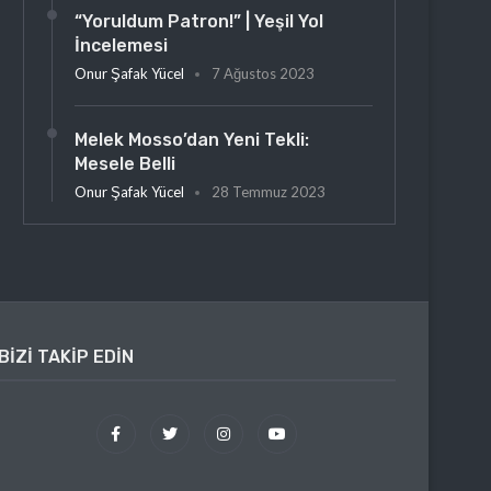
“Yoruldum Patron!” | Yeşil Yol
İncelemesi
Onur Şafak Yücel
7 Ağustos 2023
Melek Mosso’dan Yeni Tekli:
Mesele Belli
Onur Şafak Yücel
28 Temmuz 2023
BIZI TAKIP EDIN