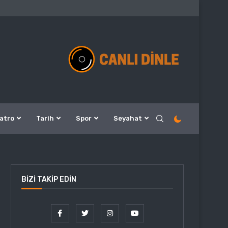
atro
Tarih
Spor
Seyahat
BIZI TAKIP EDIN