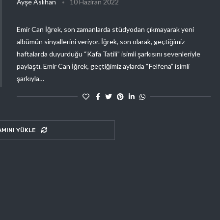
Ayşe Aslıhan
10 Haziran 2022
Emir Can İğrek, son zamanlarda stüdyodan çıkmayarak yeni
albümün sinyallerini veriyor. İğrek, son olarak, geçtiğimiz
haftalarda duyurduğu “Kafa Tatili” isimli şarkısını sevenleriyle
paylaştı. Emir Can İğrek, geçtiğimiz aylarda “Felfena” isimli
şarkıyla…
AMINI YÜKLE