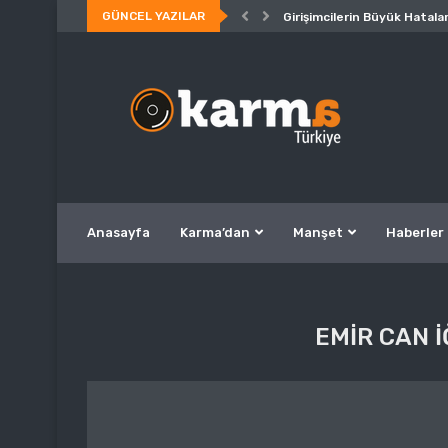
GÜNCEL YAZILAR
Girişimcilerin Büyük Hatalar
Anasayfa
Karma’dan
Manşet
Haberler
EMIR CAN I