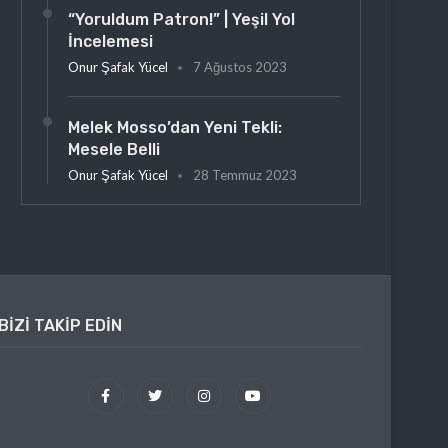
“Yoruldum Patron!” | Yeşil Yol
İncelemesi
Onur Şafak Yücel
7 Ağustos 2023
Melek Mosso’dan Yeni Tekli:
Mesele Belli
Onur Şafak Yücel
28 Temmuz 2023
BIZI TAKIP EDIN