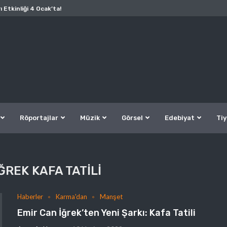
ı Etkinliği 4 Ocak’ta!
Röportajlar
Müzik
Görsel
Edebiyat
Tiy
ĞREK KAFA TATILI
Haberler
Karma'dan
Manşet
Emir Can İğrek’ten Yeni Şarkı: Kafa Tatili