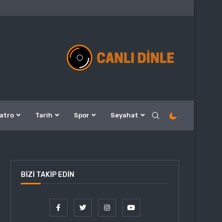
atro
Tarih
Spor
Seyahat
BIZI TAKIP EDIN