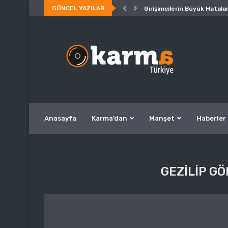
GÜNCEL YAZILAR
Girişimcilerin Büyük Hatalar
Anasayfa
Karma’dan
Manşet
Haberler
GEZILIP G