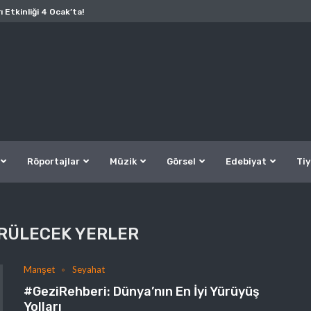
ı Etkinliği 4 Ocak’ta!
Röportajlar
Müzik
Görsel
Edebiyat
Tiy
ÖRÜLECEK YERLER
Manşet
Seyahat
#GeziRehberi: Dünya’nın En İyi Yürüyüş
Yolları