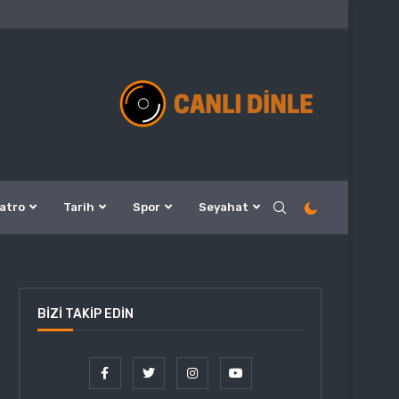
atro
Tarih
Spor
Seyahat
BIZI TAKIP EDIN