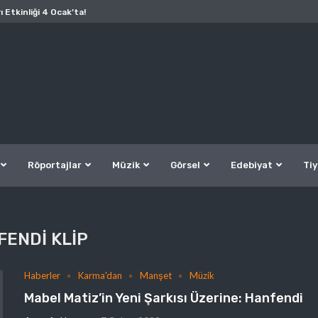
ı Etkinliği 4 Ocak’ta!
Röportajlar
Müzik
Görsel
Edebiyat
Tiy
ENDI KLIP
Haberler
Karma'dan
Manşet
Müzik
Mabel Matiz’in Yeni Şarkısı Üzerine: Hanfendi