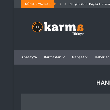
GÜNCEL YAZILAR
Girişimcilerin Büyük Hatalar
Anasayfa
Karma’dan
Manşet
Haberler
HANF