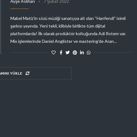
Ayşe Aslıhan
7 Şubat 2022
Mabel Matiz’in sözü müziği sanatçıya ait olan “Hanfendi” isimli
şarkısı yayında. Yeni tekli, klibiyle birlikte tüm dijital
platformlarda! İlk olarak prodüktör koltuğunda Adi Rotem var.
Mix işlemlerinde Daniel Anglister ve mastering’de Aran…
AMINI YÜKLE