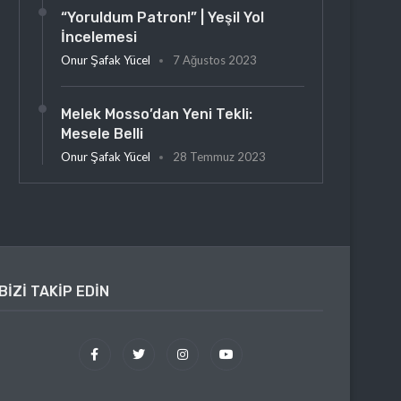
“Yoruldum Patron!” | Yeşil Yol
İncelemesi
Onur Şafak Yücel
7 Ağustos 2023
Melek Mosso’dan Yeni Tekli:
Mesele Belli
Onur Şafak Yücel
28 Temmuz 2023
BIZI TAKIP EDIN