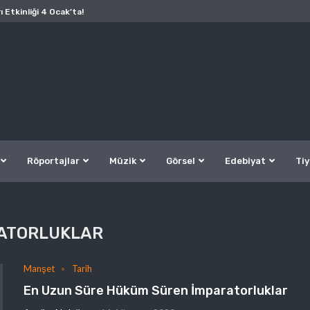
ı Etkinliği 4 Ocak’ta!
Röportajlar
Müzik
Görsel
Edebiyat
Tiy
ATORLUKLAR
Manşet
Tarih
En Uzun Süre Hüküm Süren İmparatorluklar