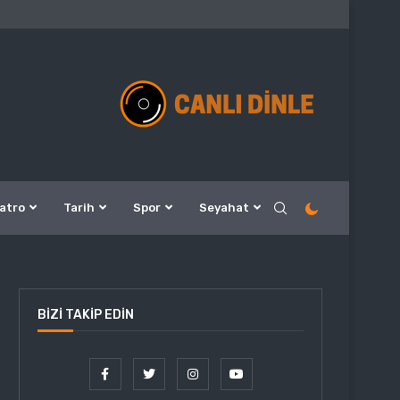
atro
Tarih
Spor
Seyahat
BIZI TAKIP EDIN