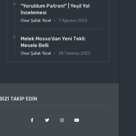
“Yoruldum Patron!” | Yeşil Yol
İncelemesi
Onur Şafak Yücel
7 Ağustos 2023
Melek Mosso’dan Yeni Tekli:
Mesele Belli
Onur Şafak Yücel
28 Temmuz 2023
BIZI TAKIP EDIN