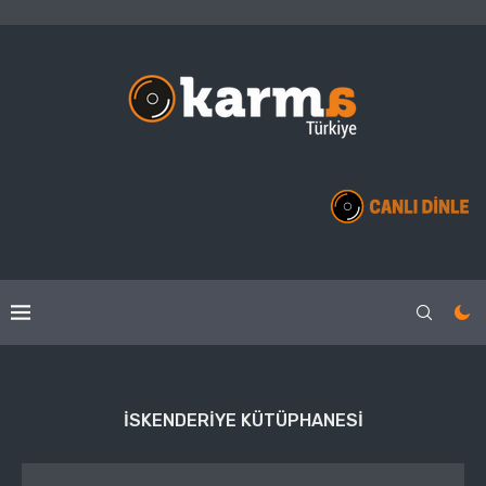
ISKENDERIYE KÜTÜPHANESI