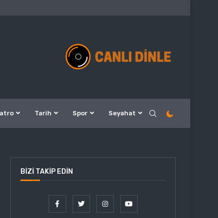
atro
Tarih
Spor
Seyahat
BIZI TAKIP EDIN