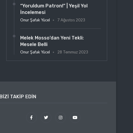
“Yoruldum Patron!” | Yeşil Yol
İncelemesi
Onur Şafak Yücel
7 Ağustos 2023
Melek Mosso’dan Yeni Tekli:
Mesele Belli
Onur Şafak Yücel
28 Temmuz 2023
BIZI TAKIP EDIN