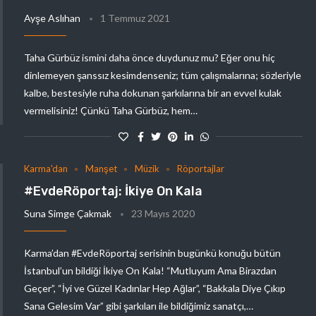
Ayşe Aslıhan
1 Temmuz 2021
Taha Gürbüz ismini daha önce duydunuz mu? Eğer onu hiç
dinlemeyen şanssız kesimdenseniz; tüm çalışmalarına; sözleriyle
kalbe, bestesiyle ruha dokunan şarkılarına bir an evvel kulak
vermelisiniz! Çünkü Taha Gürbüz, hem…
Karma'dan
Manşet
Müzik
Röportajlar
#EvdeRöportaj: İkiye On Kala
Suna Simge Çakmak
23 Mayıs 2020
Karma’dan #EvdeRöportaj serisinin bugünkü konuğu bütün
İstanbul’un bildiği İkiye On Kala! “Mutluyum Ama Birazdan
Geçer”, “İyi ve Güzel Kadınlar Hep Ağlar”, “Bakkala Diye Çıkıp
Sana Gelesim Var” gibi şarkıları ile bildiğimiz sanatçı,…