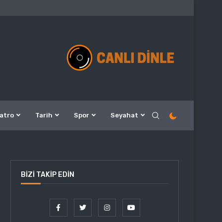
atro
Tarih
Spor
Seyahat
BIZI TAKIP EDIN