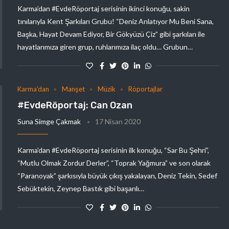
Karma’dan #EvdeRöportaj serisinin ikinci konuğu, sakin
tınılarıyla Kent Şarkıları Grubu! “Deniz Anlatıyor Mu Beni Sana,
Başka, Hayat Devam Ediyor, Bir Gökyüzü Çiz” gibi şarkıları ile
hayatlarımıza giren grup, ruhlarımıza ilaç oldu… Grubun…
Karma'dan
Manşet
Müzik
Röportajlar
#EvdeRöportaj: Can Ozan
Suna Simge Çakmak
17 Nisan 2020
Karma’dan #EvdeRöportaj serisinin ilk konuğu, “Sar Bu Şehri”,
“Mutlu Olmak Zordur Derler”, “Toprak Yağmura” ve son olarak
“Paranoyak” şarkısıyla büyük çıkış yakalayan, Deniz Tekin, Sedef
Sebüktekin, Zeynep Bastık gibi başarılı…