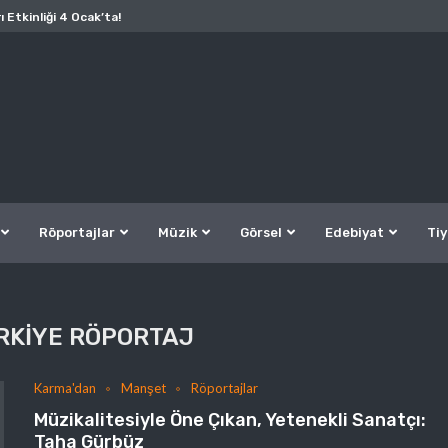
ı Etkinliği 4 Ocak’ta!
Röportajlar
Müzik
Görsel
Edebiyat
Tiy
RKIYE RÖPORTAJ
Karma'dan
Manşet
Röportajlar
Müzikalitesiyle Öne Çıkan, Yetenekli Sanatçı:
Taha Gürbüz