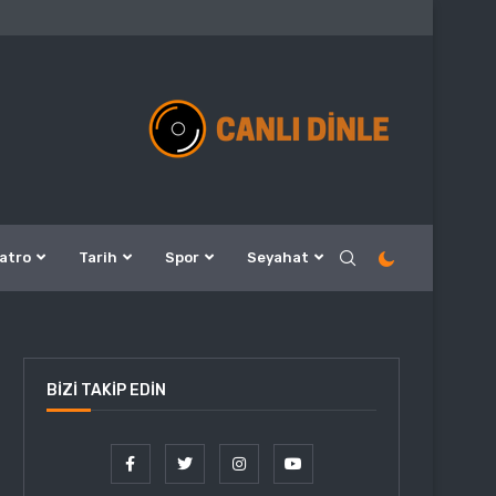
atro
Tarih
Spor
Seyahat
BIZI TAKIP EDIN