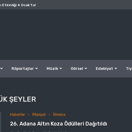
ı Etkinliği 4 Ocak’ta!
Röportajlar
Müzik
Görsel
Edebiyat
Tiy
ÜK ŞEYLER
Haberler
Manşet
Sinema
26. Adana Altın Koza Ödülleri Dağıtıldı