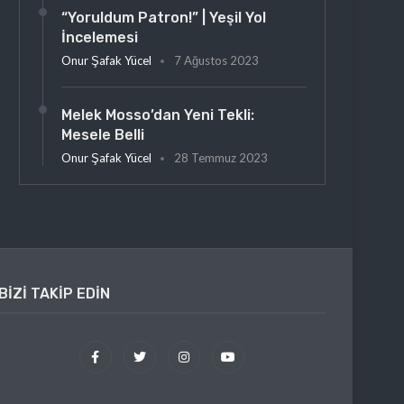
“Yoruldum Patron!” | Yeşil Yol
İncelemesi
Onur Şafak Yücel
7 Ağustos 2023
Melek Mosso’dan Yeni Tekli:
Mesele Belli
Onur Şafak Yücel
28 Temmuz 2023
BIZI TAKIP EDIN