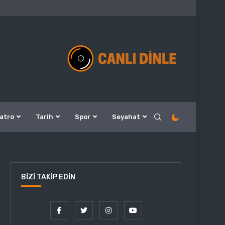
atro
Tarih
Spor
Seyahat
BIZI TAKIP EDIN