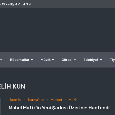
ı Etkinliği 4 Ocak’ta!
Röportajlar
Müzik
Görsel
Edebiyat
Tiy
LIH KUN
Haberler
Karma'dan
Manşet
Müzik
Mabel Matiz’in Yeni Şarkısı Üzerine: Hanfendi