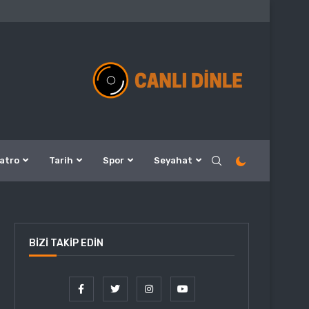
atro
Tarih
Spor
Seyahat
BIZI TAKIP EDIN