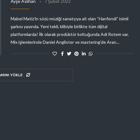
Ayşe Aslıhan
7 Şubat 2022
Mabel Matiz’in sözü müziği sanatçıya ait olan “Hanfendi” isimli
şarkısı yayında. Yeni tekli, klibiyle birlikte tüm dijital
platformlarda! İlk olarak prodüktör koltuğunda Adi Rotem var.
Mix işlemlerinde Daniel Anglister ve mastering’de Aran…
AMINI YÜKLE