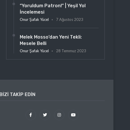
“Yoruldum Patron!” | Yeşil Yol
İncelemesi
Onur Şafak Yücel
7 Ağustos 2023
Melek Mosso’dan Yeni Tekli:
Mesele Belli
Onur Şafak Yücel
28 Temmuz 2023
BIZI TAKIP EDIN