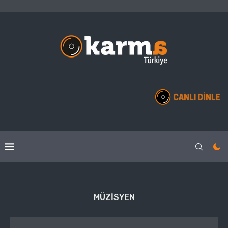
MÜZISYEN