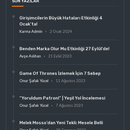
SON YAZILAR
Girişimcilerin Büyük Hataları Etkinliği 4
Ocak’ta!
Karma Admin
2 Ocak 2024
Benden Marka Olur Mu Etkinliği 27 Eylül’de!
Ayşe Aslıhan
21 Eylül 2023
Game Of Thrones İzlemek İçin 7 Sebep
Onur Şafak Yücel
11 Ağustos 2023
“Yoruldum Patron!” | Yeşil Yol İncelemesi
Onur Şafak Yücel
7 Ağustos 2023
Melek Mosso’dan Yeni Tekli: Mesele Belli
Onur Şafak Yücel
28 Temmuz 2023