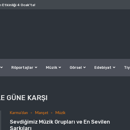
ı Etkinliği 4 Ocak’ta!
Röportajlar
Müzik
Görsel
Edebiyat
Tiy
E GÜNE KARŞI
Karma'dan
Manşet
Müzik
Sevdiğimiz Müzik Grupları ve En Sevilen
Şarkıları