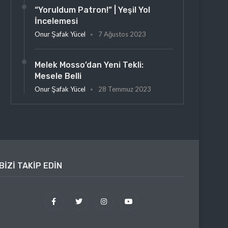
“Yoruldum Patron!” | Yeşil Yol
İncelemesi
Onur Şafak Yücel
7 Ağustos 2023
Melek Mosso’dan Yeni Tekli:
Mesele Belli
Onur Şafak Yücel
28 Temmuz 2023
BIZI TAKIP EDIN