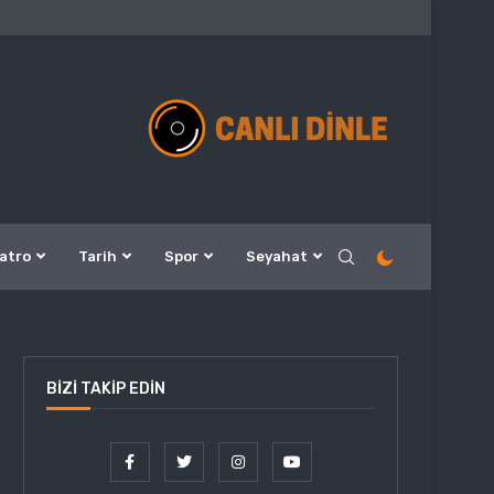
atro
Tarih
Spor
Seyahat
BIZI TAKIP EDIN