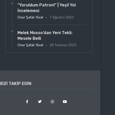
“Yoruldum Patron!” | Yeşil Yol
İncelemesi
Onur Şafak Yücel
7 Ağustos 2023
Melek Mosso’dan Yeni Tekli:
Mesele Belli
Onur Şafak Yücel
28 Temmuz 2023
BIZI TAKIP EDIN