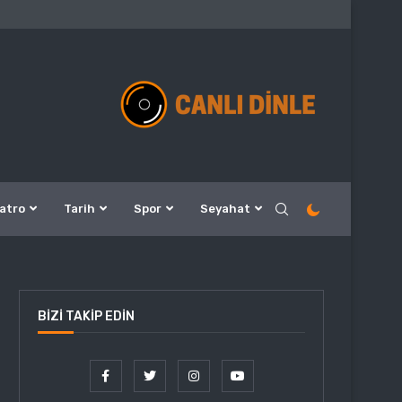
atro
Tarih
Spor
Seyahat
BIZI TAKIP EDIN