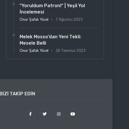
“Yoruldum Patron!” | Yeşil Yol
İncelemesi
Onur Şafak Yücel
7 Ağustos 2023
Melek Mosso’dan Yeni Tekli:
Mesele Belli
Onur Şafak Yücel
28 Temmuz 2023
BIZI TAKIP EDIN