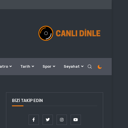
atro
Tarih
Spor
Seyahat
BIZI TAKIP EDIN