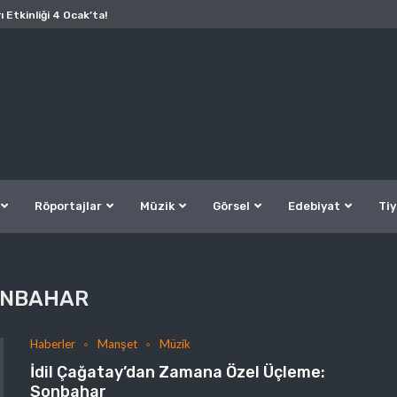
ı Etkinliği 4 Ocak’ta!
Röportajlar
Müzik
Görsel
Edebiyat
Tiy
ONBAHAR
Haberler
Manşet
Müzik
İdil Çağatay’dan Zamana Özel Üçleme:
Sonbahar