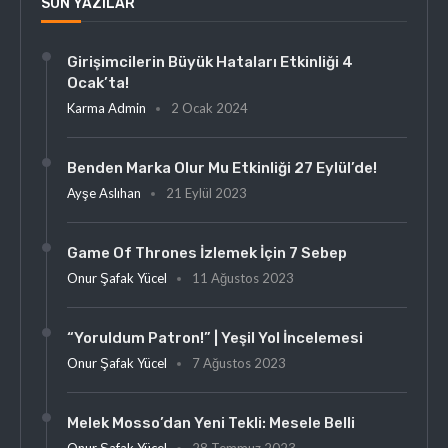
SON YAZILAR
Girişimcilerin Büyük Hataları Etkinliği 4
Ocak’ta!
Karma Admin
2 Ocak 2024
Benden Marka Olur Mu Etkinliği 27 Eylül’de!
Ayşe Aslıhan
21 Eylül 2023
Game Of Thrones İzlemek İçin 7 Sebep
Onur Şafak Yücel
11 Ağustos 2023
“Yoruldum Patron!” | Yeşil Yol İncelemesi
Onur Şafak Yücel
7 Ağustos 2023
Melek Mosso’dan Yeni Tekli: Mesele Belli
Onur Şafak Yücel
28 Temmuz 2023