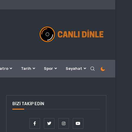
atro
Tarih
Spor
Seyahat
BIZI TAKIP EDIN