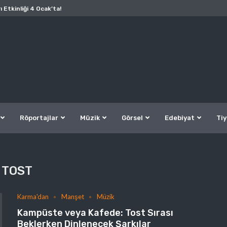
ı Etkinliği 4 Ocak’ta!
Röportajlar
Müzik
Görsel
Edebiyat
Tiy
TOST
Karma'dan
Manşet
Müzik
Kampüste veya Kafede: Tost Sırası
Beklerken Dinlenecek Şarkılar