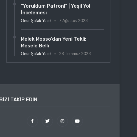
“Yoruldum Patron!” | Yeşil Yol
İncelemesi
Onur Şafak Yücel
7 Ağustos 2023
Melek Mosso’dan Yeni Tekli:
Mesele Belli
Onur Şafak Yücel
28 Temmuz 2023
BIZI TAKIP EDIN