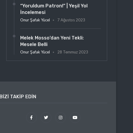
“Yoruldum Patron!” | Yeşil Yol
İncelemesi
Onur Şafak Yücel
7 Ağustos 2023
Melek Mosso’dan Yeni Tekli:
Mesele Belli
Onur Şafak Yücel
28 Temmuz 2023
BIZI TAKIP EDIN