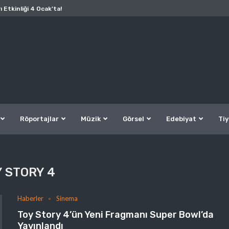
ı Etkinliği 4 Ocak’ta!
Röportajlar
Müzik
Görsel
Edebiyat
Tiy
Y STORY 4
Haberler
Sinema
Toy Story 4’ün Yeni Fragmanı Super Bowl’da
Yayınlandı