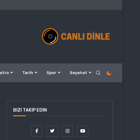
atro
Tarih
Spor
Seyahat
BIZI TAKIP EDIN