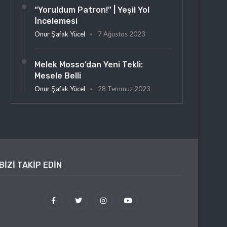
“Yoruldum Patron!” | Yeşil Yol
İncelemesi
Onur Şafak Yücel
7 Ağustos 2023
Melek Mosso’dan Yeni Tekli:
Mesele Belli
Onur Şafak Yücel
28 Temmuz 2023
BIZI TAKIP EDIN