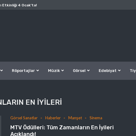
ı Etkinliği 4 Ocak’ta!
Röportajlar
Müzik
Görsel
Edebiyat
Tiy
ARIN EN IYILERI
Görsel Sanatlar
Haberler
Manşet
Sinema
MTV Ödülleri: Tüm Zamanların En İyileri
Açıklandı!