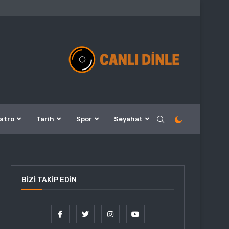
atro
Tarih
Spor
Seyahat
BIZI TAKIP EDIN