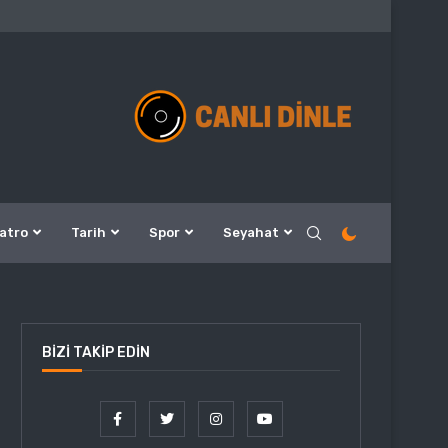
atro
Tarih
Spor
Seyahat
BIZI TAKIP EDIN