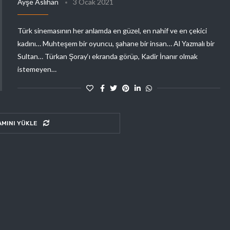
Ayşe Aslıhan
3 Ocak 2021
Türk sinemasının her anlamda en güzel, en nahif ve en çekici
kadını… Muhteşem bir oyuncu, şahane bir insan… Al Yazmalı bir
Sultan… Türkan Şoray‘ı ekranda görüp, Kadir İnanır olmak
istemeyen…
AMINI YÜKLE