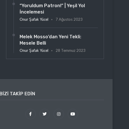
“Yoruldum Patron!” | Yeşil Yol
İncelemesi
Onur Şafak Yücel
7 Ağustos 2023
Melek Mosso’dan Yeni Tekli:
Mesele Belli
Onur Şafak Yücel
28 Temmuz 2023
BIZI TAKIP EDIN