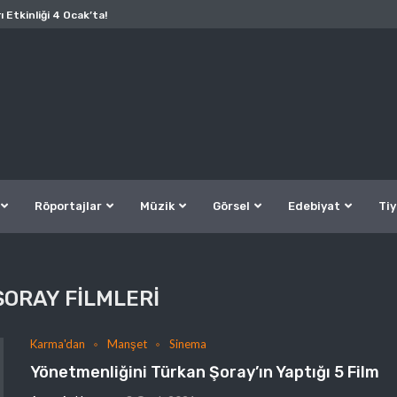
ı Etkinliği 4 Ocak’ta!
Röportajlar
Müzik
Görsel
Edebiyat
Tiy
ORAY FILMLERI
Karma'dan
Manşet
Sinema
Yönetmenliğini Türkan Şoray’ın Yaptığı 5 Film