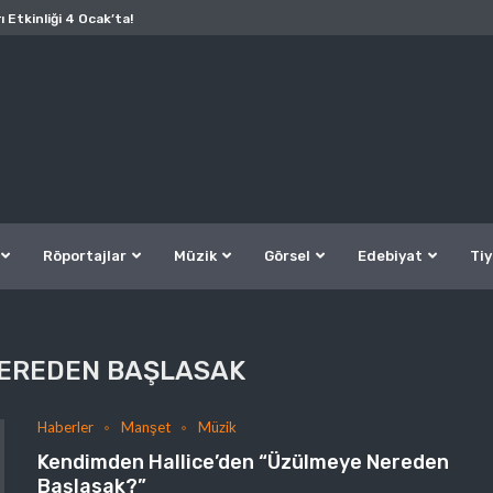
ı Etkinliği 4 Ocak’ta!
Röportajlar
Müzik
Görsel
Edebiyat
Tiy
EREDEN BAŞLASAK
Haberler
Manşet
Müzik
Kendimden Hallice’den “Üzülmeye Nereden
Başlasak?”