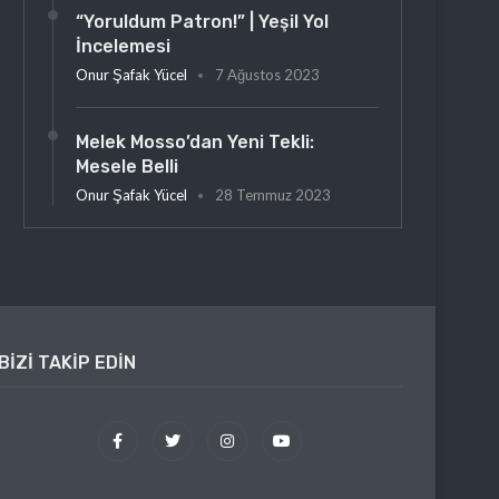
“Yoruldum Patron!” | Yeşil Yol
İncelemesi
Onur Şafak Yücel
7 Ağustos 2023
Melek Mosso’dan Yeni Tekli:
Mesele Belli
Onur Şafak Yücel
28 Temmuz 2023
BIZI TAKIP EDIN