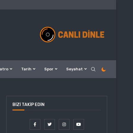
atro
Tarih
Spor
Seyahat
BIZI TAKIP EDIN