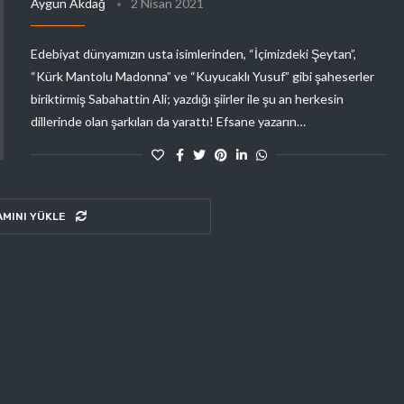
Aygün Akdağ
2 Nisan 2021
Edebiyat dünyamızın usta isimlerinden, “İçimizdeki Şeytan”,
“Kürk Mantolu Madonna” ve “Kuyucaklı Yusuf” gibi şaheserler
biriktirmiş Sabahattin Ali; yazdığı şiirler ile şu an herkesin
dillerinde olan şarkıları da yarattı! Efsane yazarın…
AMINI YÜKLE