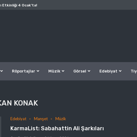
ı Etkinliği 4 Ocak’ta!
Röportajlar
Müzik
Görsel
Edebiyat
Tiy
KAN KONAK
Edebiyat
Manşet
Müzik
KarmaList: Sabahattin Ali Şarkıları