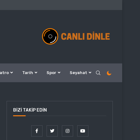
atro
Tarih
Spor
Seyahat
BIZI TAKIP EDIN