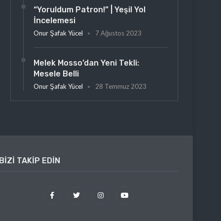
“Yoruldum Patron!” | Yeşil Yol
İncelemesi
Onur Şafak Yücel
7 Ağustos 2023
Melek Mosso’dan Yeni Tekli:
Mesele Belli
Onur Şafak Yücel
28 Temmuz 2023
BIZI TAKIP EDIN