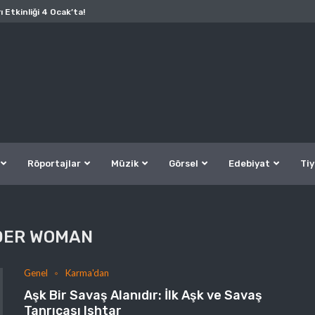
ı Etkinliği 4 Ocak’ta!
Röportajlar
Müzik
Görsel
Edebiyat
Tiy
DER WOMAN
Genel
Karma'dan
Aşk Bir Savaş Alanıdır: İlk Aşk ve Savaş
Tanrıçası Ishtar