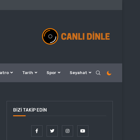
atro
Tarih
Spor
Seyahat
BIZI TAKIP EDIN