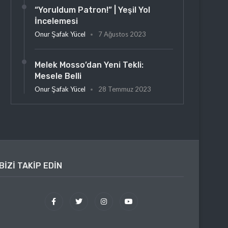
“Yoruldum Patron!” | Yeşil Yol
İncelemesi
Onur Şafak Yücel
7 Ağustos 2023
Melek Mosso’dan Yeni Tekli:
Mesele Belli
Onur Şafak Yücel
28 Temmuz 2023
BIZI TAKIP EDIN