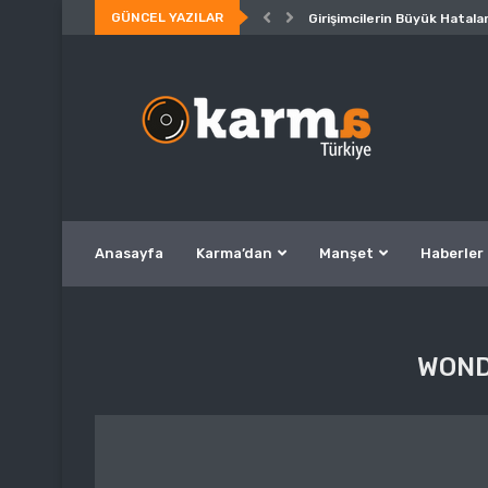
GÜNCEL YAZILAR
Girişimcilerin Büyük Hatalar
Anasayfa
Karma’dan
Manşet
Haberler
WON