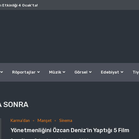
ı Etkinliği 4 Ocak’ta!
Röportajlar
Müzik
Görsel
Edebiyat
Tiy
A SONRA
Karma'dan
Manşet
Sinema
Yönetmenliğini Özcan Deniz’in Yaptığı 5 Film