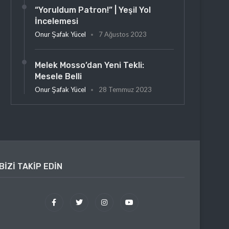
“Yoruldum Patron!” | Yeşil Yol
İncelemesi
Onur Şafak Yücel
7 Ağustos 2023
Melek Mosso’dan Yeni Tekli:
Mesele Belli
Onur Şafak Yücel
28 Temmuz 2023
BIZI TAKIP EDIN