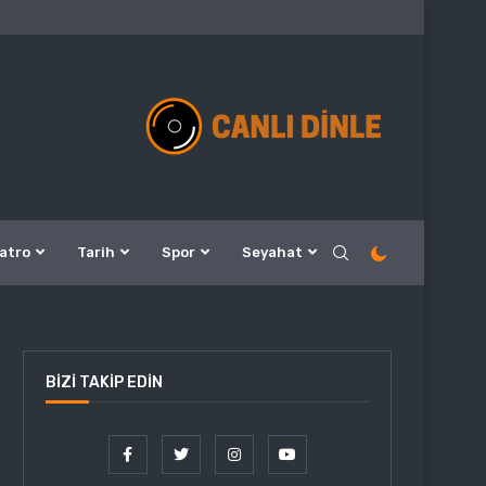
atro
Tarih
Spor
Seyahat
BIZI TAKIP EDIN