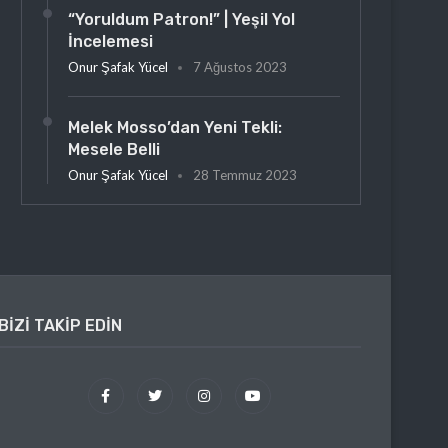
“Yoruldum Patron!” | Yeşil Yol
İncelemesi
Onur Şafak Yücel
7 Ağustos 2023
Melek Mosso’dan Yeni Tekli:
Mesele Belli
Onur Şafak Yücel
28 Temmuz 2023
BIZI TAKIP EDIN