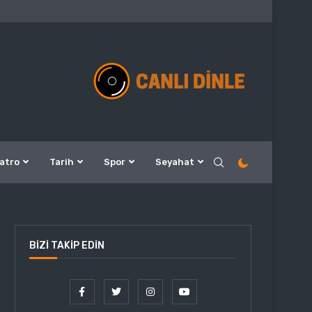
atro
Tarih
Spor
Seyahat
BIZI TAKIP EDIN