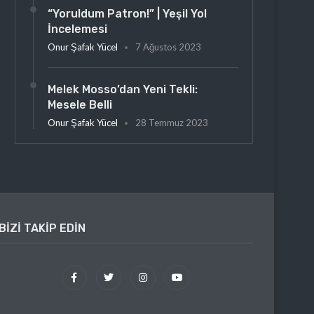
“Yoruldum Patron!” | Yeşil Yol
İncelemesi
Onur Şafak Yücel
7 Ağustos 2023
Melek Mosso’dan Yeni Tekli:
Mesele Belli
Onur Şafak Yücel
28 Temmuz 2023
BIZI TAKIP EDIN