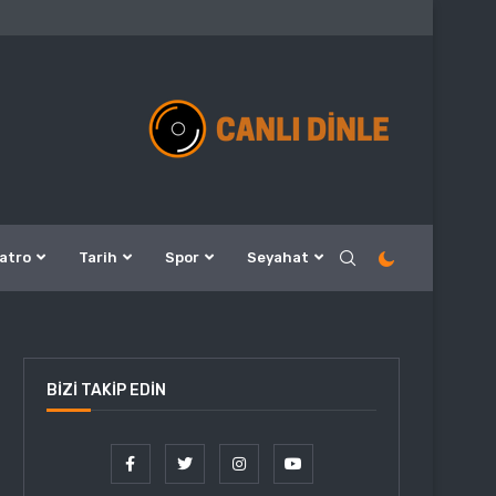
atro
Tarih
Spor
Seyahat
BIZI TAKIP EDIN