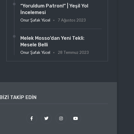
“Yoruldum Patron!” | Yeşil Yol
İncelemesi
Onur Şafak Yücel
7 Ağustos 2023
Melek Mosso’dan Yeni Tekli:
Mesele Belli
Onur Şafak Yücel
28 Temmuz 2023
BIZI TAKIP EDIN