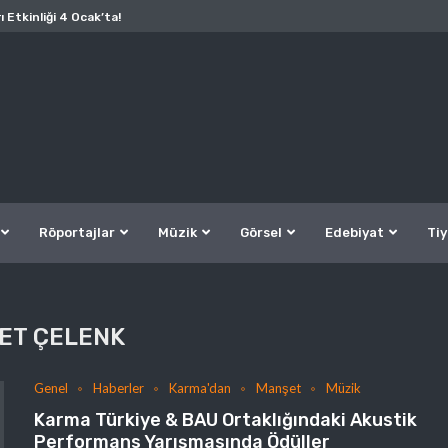
ı Etkinliği 4 Ocak’ta!
Röportajlar
Müzik
Görsel
Edebiyat
Tiy
ET ÇELENK
Genel
Haberler
Karma'dan
Manşet
Müzik
Karma Türkiye & BAU Ortaklığındaki Akustik
Performans Yarışmasında Ödüller