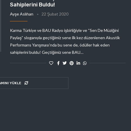
Sahiplerini Buldu!
Ayşe Aslıhan
22 Şubat 2020
Karma Türkiye ve BAU Radyo işbirliğiyle ve “Sen De Müziğini
Paylaş” sloganıyla geçtiğimiz sene ilk kez düzenlenen Akustik
Performans Yarışması’nda bu sene de, ödüller hak eden
sahiplerini buldu! Geçtiğimiz sene BAU…
AMINI YÜKLE