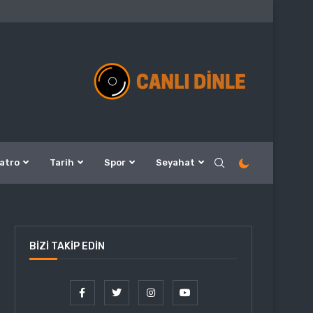
atro
Tarih
Spor
Seyahat
BIZI TAKIP EDIN