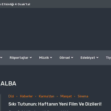
ı Etkinliği 4 Ocak’ta!
Röportajlar
Müzik
Görsel
Edebiyat
Tiy
ALBA
Dizi
Haberler
Karma'dan
Manşet
Sinema
Sıkı Tutunun: Haftanın Yeni Film Ve Dizileri!