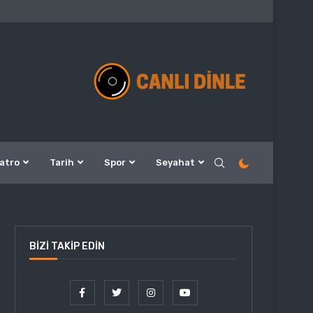
atro
Tarih
Spor
Seyahat
BIZI TAKIP EDIN