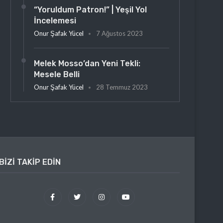
“Yoruldum Patron!” | Yeşil Yol
İncelemesi
Onur Şafak Yücel
7 Ağustos 2023
Melek Mosso’dan Yeni Tekli:
Mesele Belli
Onur Şafak Yücel
28 Temmuz 2023
BIZI TAKIP EDIN