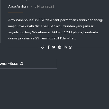
Ayşe Aslıhan
8 Nisan 2021
Amy Winehouse‘un BBC’deki canlı performanslarının derlendiği
meşhur ve keyifli “At The BBC” albümünden yeni şarkılar
yayınlandı. Amy Winehouse! 14 Eylül 1983 yılında, Londra’da
dünyaya gelen ve 23 Temmuz 2011’de, yine…
AMINI YÜKLE