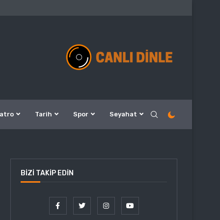
atro
Tarih
Spor
Seyahat
BIZI TAKIP EDIN