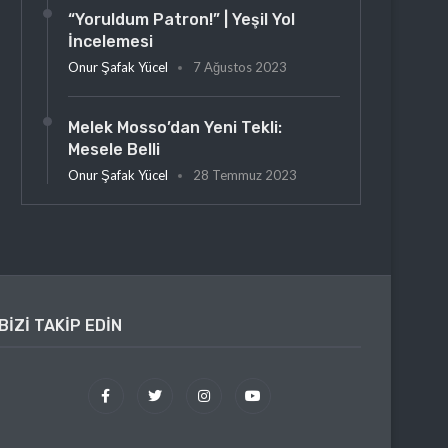
“Yoruldum Patron!” | Yeşil Yol
İncelemesi
Onur Şafak Yücel
7 Ağustos 2023
Melek Mosso’dan Yeni Tekli:
Mesele Belli
Onur Şafak Yücel
28 Temmuz 2023
BIZI TAKIP EDIN