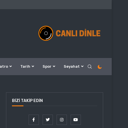
atro
Tarih
Spor
Seyahat
BIZI TAKIP EDIN