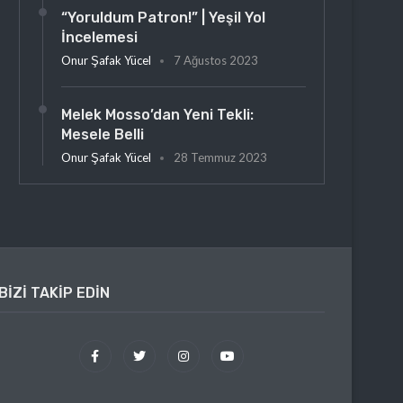
“Yoruldum Patron!” | Yeşil Yol
İncelemesi
Onur Şafak Yücel
7 Ağustos 2023
Melek Mosso’dan Yeni Tekli:
Mesele Belli
Onur Şafak Yücel
28 Temmuz 2023
BIZI TAKIP EDIN