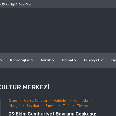
ı Etkinliği 4 Ocak’ta!
Röportajlar
Müzik
Görsel
Edebiyat
Tiy
KÜLTÜR MERKEZI
Genel
Görsel Sanatlar
Haberler
Karma'dan
Manşet
Seyahat
Sinema
Tarih
Tiyatro
29 Ekim Cumhuriyet Bayramı Coşkusu: