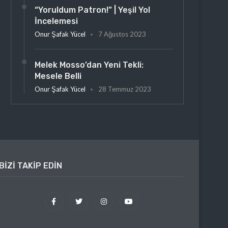
“Yoruldum Patron!” | Yeşil Yol
İncelemesi
Onur Şafak Yücel
7 Ağustos 2023
Melek Mosso’dan Yeni Tekli:
Mesele Belli
Onur Şafak Yücel
28 Temmuz 2023
BIZI TAKIP EDIN