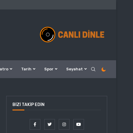
atro
Tarih
Spor
Seyahat
BIZI TAKIP EDIN